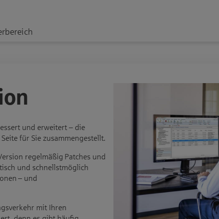
erbereich
ion
ssert und erweitert – die
 Seite für Sie zusammengestellt.
-Version regelmäßig Patches und
tisch und schnellstmöglich
ionen – und
ngsverkehr mit Ihren
rt, denn es gibt häufig