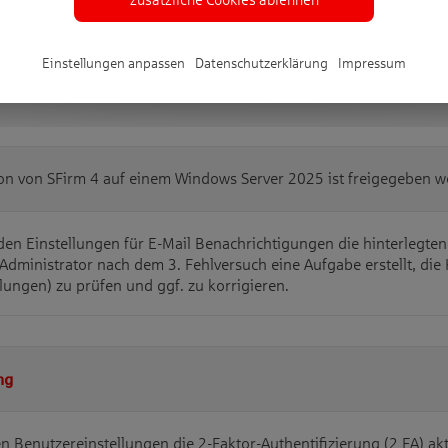
Einstellungen anpassen
Datenschutzerklärung
Impressum
tion von SFirm 4 auf einem Windows Server 2025 ist freigegeben 
den Einstellungen für E-Mail Benachrichtigungen die hinterlegten
Administrator nach dem 3. Fehlversuch eine Aufgabe erstellt, die 
lungen) zu prüfen und ggf. zu korrigieren.
ng
den Benutzereinstellungen die 2-Faktor-Authentifizierung (2 FA) ak