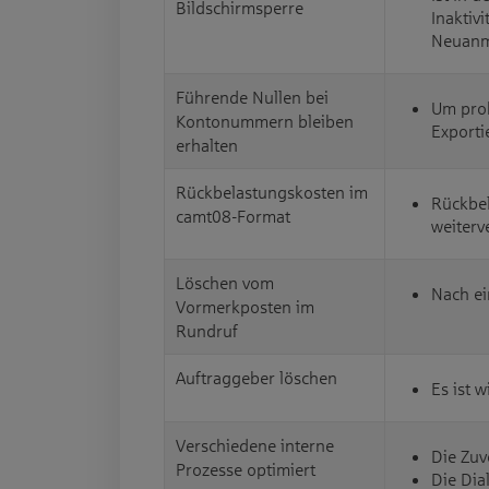
Bildschirmsperre
Inaktiv
Neuanm
Führende Nullen bei
Um prob
Kontonummern bleiben
Exporti
erhalten
Rückbelastungskosten im
Rückbel
camt08-Format
weiterv
Löschen vom
Nach ei
Vormerkposten im
Rundruf
Auftraggeber löschen
Es ist 
Verschiedene interne
Die Zuv
Prozesse optimiert
Die Dia