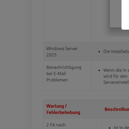
Windows Server
Die Installa
2025
Benachrichtigung
Wenn die in 
bei E-Mail
wird für den 
Problemen
Servereinstel
Wartung /
Beschreibu
Fehlerbehebung
2 FA nach
Ist in 