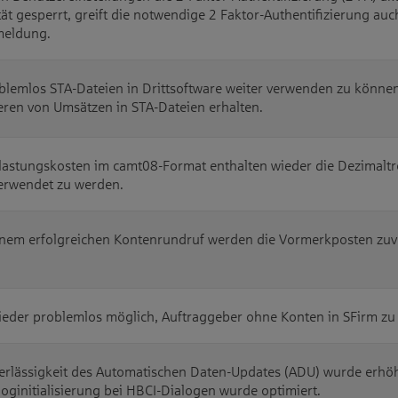
ität gesperrt, greift die notwendige 2 Faktor-Authentifizierung a
eldung.
lemlos STA-Dateien in Drittsoftware weiter verwenden zu können
eren von Umsätzen in STA-Dateien erhalten.
astungskosten im camt08-Format enthalten wieder die Dezimaltre
erwendet zu werden.
nem erfolgreichen Kontenrundruf werden die Vormerkposten zuve
wieder problemlos möglich, Auftraggeber ohne Konten in SFirm zu
erlässigkeit des Automatischen Daten-Updates (ADU) wurde erhöh
loginitialisierung bei HBCI-Dialogen wurde optimiert.