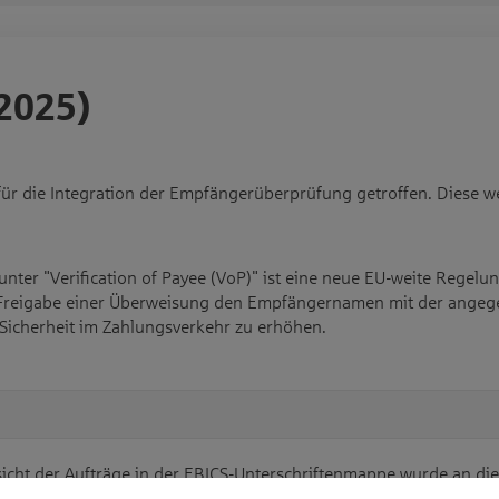
.2025)
ür die Integration der Empfängerüberprüfung getroffen. Diese w
ter "Verification of Payee (VoP)" ist eine neue EU-weite Regel
r Freigabe einer Überweisung den Empfängernamen mit der ange
 Sicherheit im Zahlungsverkehr zu erhöhen.
sicht der Aufträge in der EBICS-Unterschriftenmappe wurde an di
erprüfung angepasst.