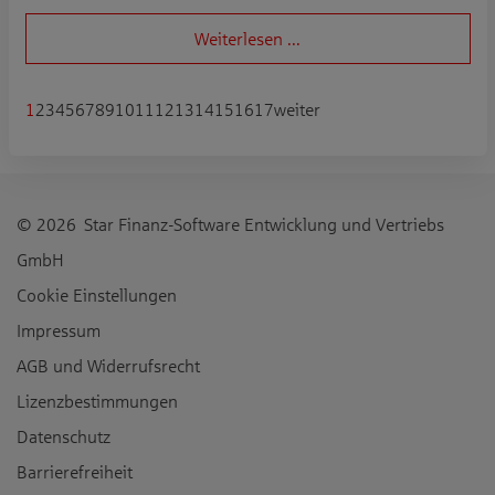
Weiterlesen ...
1
2
3
4
5
6
7
8
9
10
11
12
13
14
15
16
17
weiter
© 2026 Star Finanz-Software Entwicklung und Vertriebs
GmbH
Cookie Einstellungen
Impressum
AGB und Widerrufsrecht
Lizenzbestimmungen
Datenschutz
Barrierefreiheit