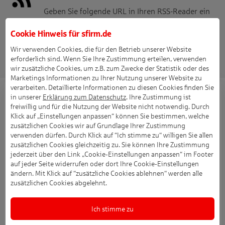
Geben Sie folgende URL in Ihren RSS-Reader ein
und erhalten Sie stets aktuelle Hinweise zu neuen
Cookie Hinweis für
sfirm.de
Versionen:
https://www.sfirm.de/sfirm/neu-in-sfirm/newsfeed/
Wir verwenden Cookies, die für den Betrieb unserer Website
erforderlich sind. Wenn Sie Ihre Zustimmung erteilen, verwenden
wir zusätzliche Cookies, um z.B. zum Zwecke der Statistik oder des
Marketings Informationen zu Ihrer Nutzung unserer Website zu
verarbeiten. Detaillierte Informationen zu diesen Cookies finden Sie
Patch SFirm 4/26.07 (05.08.2026)
in unserer
Erklärung zum Datenschutz
. Ihre Zustimmung ist
freiwillig und für die Nutzung der Website nicht notwendig. Durch
Verschieben von Zahlungen in SFirm über das
Klick auf „Einstellungen anpassen“ können Sie bestimmen, welche
Kontextmenu - auch mehrere in einem Rutsch - sind fortan
zusätzlichen Cookies wir auf Grundlage Ihrer Zustimmung
verwenden dürfen. Durch Klick auf “Ich stimme zu“ willigen Sie allen
in SFirm möglich.
zusätzlichen Cookies gleichzeitig zu. Sie können Ihre Zustimmung
jederzeit über den Link „Cookie-Einstellungen anpassen“ im Footer
auf jeder Seite widerrufen oder dort Ihre Cookie-Einstellungen
Weiterlesen ...
ändern. Mit Klick auf “zusätzliche Cookies ablehnen“ werden alle
zusätzlichen Cookies abgelehnt.
Ich stimme zu
Patch 26.06 (09.07.2026)