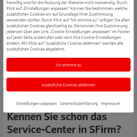
freiwillig und für die Nutzung der Website nicht notwendig. Durch
Beraterbereich
Klick auf „Einstellungen anpassen“ können Sie bestimmen, welche
zusätzlichen Cookies wir auf Grundlage Ihrer Zustimmung
verwenden dürfen. Durch Klick auf “Ich stimme zu“ willigen Sie allen
Ein Zugang zum SFirm Beraterbereich ist ausschließlich
zusätzlichen Cookies gleichzeitig zu. Sie können Ihre Zustimmung
für Mitarbeiterinnen und Mitarbeitern der Sparkassen und
jederzeit über den Link „Cookie-Einstellungen anpassen“ im Footer
Landesbanken möglich, die sich im Bereich Electronic
auf jeder Seite widerrufen oder dort Ihre Cookie-Einstellungen
ändern. Mit Klick auf “zusätzliche Cookies ablehnen“ werden alle
Banking / Medialer Vertrieb mit dem Thema SFirm
zusätzlichen Cookies abgelehnt.
befassen. Unzulässige Registrierungen für den SFirm
Beraterbereich werden abgewiesen.
Ich stimme zu
Für den Beraterbereich registrieren
zusätzliche Cookies ablehnen
Einstellungen anpassen
Datenschutzerklärung
Impressum
Kennen Sie schon das
Service-Center in SFirm?