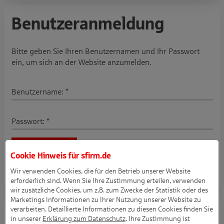
Benutzeranmeldung
Bitte geben Sie Ihren Benutzernamen und Ihr Passwort
ein, um sich an der Website anzumelden.
Benutzername:
*
Passwort:
*
Cookie Hinweis für
sfirm.de
Wir verwenden Cookies, die für den Betrieb unserer Website
Passwort vergessen?
erforderlich sind. Wenn Sie Ihre Zustimmung erteilen, verwenden
wir zusätzliche Cookies, um z.B. zum Zwecke der Statistik oder des
Marketings Informationen zu Ihrer Nutzung unserer Website zu
Registrierung für den
verarbeiten. Detaillierte Informationen zu diesen Cookies finden Sie
in unserer
Erklärung zum Datenschutz
. Ihre Zustimmung ist