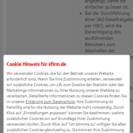
angezeigt, damit sie
einfacher zu lesen ist.
Bei der Durchführung
einer SRZ-Dateifreigab
per HBCI, wird die
Berechtigung des
ausführenden
Benutzers zum
Abschalten der
Empfängerüberprüfun
(Opt-Out-Option) nun
Cookie Hinweis für
sfirm.de
korrekt ausgewertet.
Wir verwenden Cookies, die für den Betrieb unserer Website
Der Statusreport für
erforderlich sind. Wenn Sie Ihre Zustimmung erteilen, verwenden
Sammel-
wir zusätzliche Cookies, um z.B. zum Zwecke der Statistik oder des
Echtzeitüberweisungen
Marketings Informationen zu Ihrer Nutzung unserer Website zu
per HBCI wird jetzt
verarbeiten. Detaillierte Informationen zu diesen Cookies finden Sie
automatisch abgerufen
in unserer
Erklärung zum Datenschutz
. Ihre Zustimmung ist
freiwillig und für die Nutzung der Website nicht notwendig. Durch
Klick auf „Einstellungen anpassen“ können Sie bestimmen, welche
Getrennte Zielordner für die
zusätzlichen Cookies wir auf Grundlage Ihrer Zustimmung
Mit einer neuen
Ablage von Vormerkposten
verwenden dürfen. Durch Klick auf “Ich stimme zu“ willigen Sie allen
Einstellung zum
und Kontoumsätze
zusätzlichen Cookies gleichzeitig zu. Sie können Ihre Zustimmung
Speichern einer