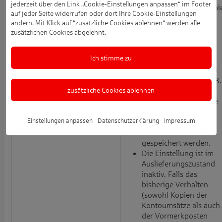
jederzeit über den Link „Cookie-Einstellungen anpassen“ im Footer
unverschlüsselten Kopi
auf jeder Seite widerrufen oder dort Ihre Cookie-Einstellungen
der Vormerkposten,
ändern. Mit Klick auf “zusätzliche Cookies ablehnen“ werden alle
können diese nun
zusätzlichen Cookies abgelehnt.
unabhängig von den
Kontoumsätzen im
Ich stimme zu
Dateisystem abgelegt
werden. Dies kann die
Weiterverarbeitung z.B.
zusätzliche Cookies ablehnen
in einer
Buchhaltungssoftware
deutlich erleichtern,
Einstellungen anpassen
Datenschutzerklärung
Impressum
indem nur noch
Kontoumsätze
gespeichert werden.
Die Einstellung ist im
Auslieferungszustand
inaktiv. Falls das
bisherige Verhalten
(sowohl Kopien der
Kontoumsätze als auch
der Vormerkposten