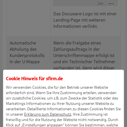
Das Docuware-Logo ist mit einer
Landing-Page mit weiteren
Informationen verlinkt.
Automatische
Wenn die Freigabe eines
Abholung des
Zahlungsauftrags in der
Kundenprotokolls
Unterschriftenmappe erfolgt ist
in der U-Mappe
und ein Technischer Teilnehmer
vorhanden ist, dann wird dieser
zur automatischen Abholung des
Cookie Hinweis für
sfirm.de
Kundenprotokolls verwendet.
Dadurch entfällt die Eingabe der
Wir verwenden Cookies, die für den Betrieb unserer Website
PIN oder des Kennworts für den
erforderlich sind. Wenn Sie Ihre Zustimmung erteilen, verwenden
wir zusätzliche Cookies, um z.B. zum Zwecke der Statistik oder des
Authentifikationsschlüssel.
Marketings Informationen zu Ihrer Nutzung unserer Website zu
verarbeiten. Detaillierte Informationen zu diesen Cookies finden Sie
Automatischer
In den Einstellungen kann
in unserer
Erklärung zum Datenschutz
. Ihre Zustimmung ist
camt-53 Export
aktiviert werden, dass nach der
freiwillig und für die Nutzung der Website nicht notwendig. Durch
Abholung von Kontoumsätzen
Klick auf „Einstellungen anpassen“ können Sie bestimmen, welche