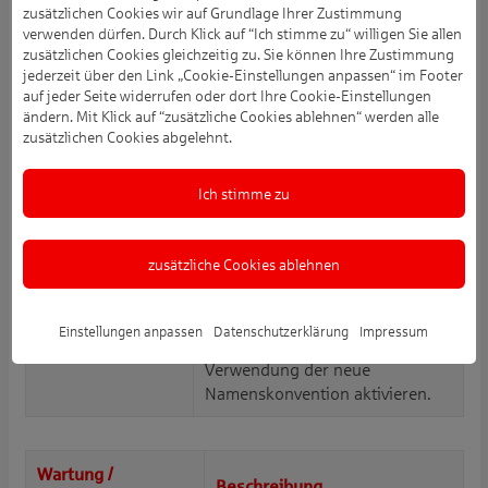
per HBCI (camt.052) die Daten
zusätzlichen Cookies wir auf Grundlage Ihrer Zustimmung
verwenden dürfen. Durch Klick auf “Ich stimme zu“ willigen Sie allen
als camt.053-Datei in einem
zusätzlichen Cookies gleichzeitig zu. Sie können Ihre Zustimmung
separaten Pfad gespeichert
jederzeit über den Link „Cookie-Einstellungen anpassen“ im Footer
werden. Dies kann für eine
auf jeder Seite widerrufen oder dort Ihre Cookie-Einstellungen
Weiterverarbeitung hilfreich
ändern. Mit Klick auf “zusätzliche Cookies ablehnen“ werden alle
sein.
zusätzlichen Cookies abgelehnt.
Namenskonvention
Das NExt-Portal der Bundesbank
Ich stimme zu
der AWV-
erwartet für die AWV-Meldedaten
Meldedaten für das
eine neue Namenskonvention
Bundesbank-NExt-
für den Upload. SFirm
zusätzliche Cookies ablehnen
Portal
berücksichtigt dieses bei der
Dateierzeugung, wenn Sie in den
Einstellungen unter
Einstellungen anpassen
Datenschutzerklärung
Impressum
"Meldewesen AWV" die
Verwendung der neue
Namenskonvention aktivieren.
Wartung /
Beschreibung