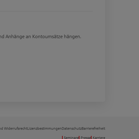
und Anhänge an Kontoumsätze hängen.
d Widerrufsrecht
Lizenzbestimmungen
Datenschutz
Barrierefreiheit
Seminare
Presse
Karriere