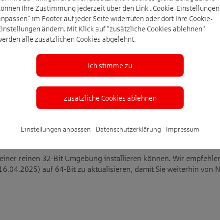
können Ihre Zustimmung jederzeit über den Link „Cookie-Einstellungen
anpassen“ im Footer auf jeder Seite widerrufen oder dort Ihre Cookie-
Einstellungen ändern. Mit Klick auf “zusätzliche Cookies ablehnen“
werden alle zusätzlichen Cookies abgelehnt.
4 ist eine 64-Bit-Systemumgebung die Voraussetzung für eine Inst
Ich stimme zu
zusätzliche Cookies ablehnen
Einstellungen anpassen
Datenschutzerklärung
Impressum
 in einer reinen 32-Bit Umgebung installieren können. Wir empfe
16.04.2025) auf 64-Bit zu aktualisieren, damit Sie weiterhin vo