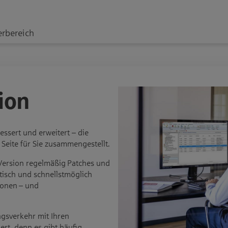
erbereich
ion
ssert und erweitert – die
 Seite für Sie zusammengestellt.
-Version regelmäßig Patches und
tisch und schnellstmöglich
ionen – und
ngsverkehr mit Ihren
rt, denn es gibt häufig