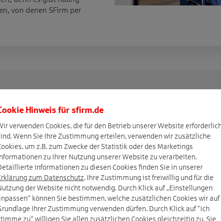
en, von denen SFirm per
Cookie Hinweis für
sfirm.de
Sie stets auf dem Laufenden
Wir verwenden Cookies, die für den Betrieb unserer Website erforderlic
sind. Wenn Sie Ihre Zustimmung erteilen, verwenden wir zusätzliche
Cookies, um z.B. zum Zwecke der Statistik oder des Marketings
 URL in Ihren RSS-Reader ein und erhalten Sie stets aktuelle Hi
Informationen zu Ihrer Nutzung unserer Website zu verarbeiten.
rm.de/sfirm/neu-in-sfirm/newsfeed/
Detaillierte Informationen zu diesen Cookies finden Sie in unserer
Erklärung zum Datenschutz
. Ihre Zustimmung ist freiwillig und für die
Nutzung der Website nicht notwendig. Durch Klick auf „Einstellungen
anpassen“ können Sie bestimmen, welche zusätzlichen Cookies wir auf
Grundlage Ihrer Zustimmung verwenden dürfen. Durch Klick auf “Ich
stimme zu“ willigen Sie allen zusätzlichen Cookies gleichzeitig zu. Sie