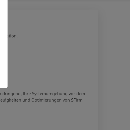
allation.
hlen dringend, Ihre Systemumgebung vor dem
n Neuigkeiten und Optimierungen von SFirm