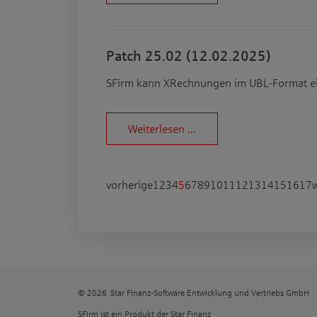
Patch 25.02 (12.02.2025)
SFirm kann XRechnungen im UBL-Format ei
Weiterlesen ...
vorherige
1
2
3
4
5
6
7
8
9
10
11
12
13
14
15
16
17
w
© 2026 Star Finanz-Software Entwicklung und Vertriebs GmbH
SFirm ist ein Produkt der
Star Finanz