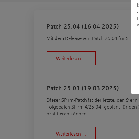
Patch 25.04 (16.04.2025)
Mit dem Release von Patch 25.04 für SFirm 
Weiterlesen ...
Patch 25.03 (19.03.2025)
Dieser SFirm-Patch ist der letzte, den Sie
Folgepatch SFirm 4/25.04 (geplant für den 
profitieren können.
Weiterlesen ...